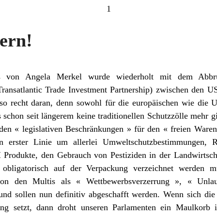
1
ern!
s von Angela Merkel wurde wiederholt mit dem Abbr
ansatlantic Trade Investment Partnership) zwischen den 
so recht daran, denn sowohl für die europäischen wie die 
s schon seit längerem keine traditionellen Schutzzölle mehr g
en « legislativen Beschränkungen » für den « freien Waren 
n erster Linie um allerlei Umweltschutzbestimmungen, R
rodukte, den Gebrauch von Pestiziden in der Landwirtscha
 obligatorisch auf der Verpackung verzeichnet werden müs
von den Multis als « Wettbewerbsverzerrung », « Unl
und sollen nun definitiv abgeschafft werden. Wenn sich die Ö
g setzt, dann droht unseren Parlamenten ein Maulkorb i